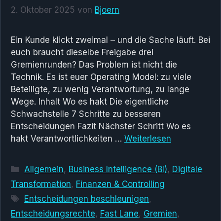
2. Oktober 2025
von
Bjoern
Ein Kunde klickt zweimal – und die Sache läuft. Bei
euch braucht dieselbe Freigabe drei
Gremienrunden? Das Problem ist nicht die
Technik. Es ist euer Operating Model: zu viele
Beteiligte, zu wenig Verantwortung, zu lange
Wege. Inhalt Wo es hakt Die eigentliche
Schwachstelle 7 Schritte zu besseren
Entscheidungen Fazit Nächster Schritt Wo es
hakt Verantwortlichkeiten …
Weiterlesen
Kategorien
Allgemein
,
Business Intelligence (BI)
,
Digitale
Transformation
,
Finanzen & Controlling
Schlagwörter
Entscheidungen beschleunigen
,
Entscheidungsrechte
,
Fast Lane
,
Gremien
,