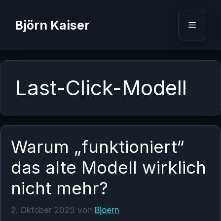
Zum
Inhalt
Björn Kaiser
Menü
springen
Last-Click-Modell
Warum „funktioniert“
das alte Modell wirklich
nicht mehr?
2. Oktober 2025
von
Bjoern