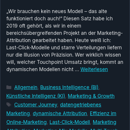
„Wir brauchen kein neues Modell – das alte
funktioniert doch auch!“ Diesen Satz habe ich
2019 oft gehört, als wir in einem
bereichsübergreifenden Projekt an der Marketing-
Attribution gearbeitet haben. Heute weiß ich:
Last-Click-Modelle und starre Verteilungen liefern
nur die Illusion von Präzision. Wer wirklich wissen
will, welcher Touchpoint Umsatz bringt, kommt an
dynamischen Modellen nicht …
Weiterlesen
Kategorien
Allgemein
,
Business Intelligence (BI)
,
Künstliche Intelligenz (KI)
,
Marketing & Growth
Schlagwörter
Customer Journey
,
datengetriebenes
Marketing
,
dynamische Attribution
,
Effizienz im
Online-Marketing
,
Last-Click-Modell
,
Marketing