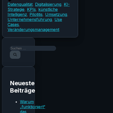
Schlagwörter
Datenqualität
,
Digitalisierung
,
KI-
Strategie
,
KPIs
,
künstliche
Intelligenz
,
Pilotitis
,
Umsetzung
,
Unternehmensführung
,
Use
Cases
,
Veränderungsmanagement
Suchen
nach:
Neueste
Beiträge
Warum
„funktioniert“
das