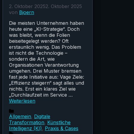
2. Oktober 2025
2. Oktober 2025
von
Bjoern
Die meisten Unternehmen haben
heute eine „KI-Strategie“. Doch
was bleibt, wenn die Folien
beiseitegelegt werden? Oft
erstaunlich wenig. Das Problem
ist nicht die Technologie –
sondern die Art, wie
Organisationen Verantwortung
umgehen. Drei Muster bremsen
fast jede Initiative aus: Vage Ziele:
„Effizienz steigern“ sagt alles und
nichts. Erst ein klares Ziel wie
„Durchlaufzeit im Service …
Weiterlesen
Kategorien
Allgemein
,
Digitale
Transformation
,
Künstliche
Intelligenz (KI)
,
Praxis & Cases