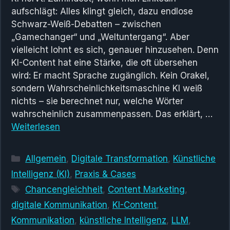
aufschlägt: Alles klingt gleich, dazu endlose
Schwarz-Weiß-Debatten – zwischen
„Gamechanger“ und „Weltuntergang“. Aber
vielleicht lohnt es sich, genauer hinzusehen. Denn
KI-Content hat eine Stärke, die oft übersehen
wird: Er macht Sprache zugänglich. Kein Orakel,
sondern Wahrscheinlichkeitsmaschine KI weiß
nichts – sie berechnet nur, welche Wörter
wahrscheinlich zusammenpassen. Das erklärt, …
Weiterlesen
Kategorien
Allgemein
,
Digitale Transformation
,
Künstliche
Intelligenz (KI)
,
Praxis & Cases
Schlagwörter
Chancengleichheit
,
Content Marketing
,
digitale Kommunikation
,
KI-Content
,
Kommunikation
,
künstliche Intelligenz
,
LLM
,