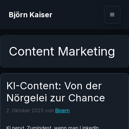
Zum
Inhalt
Björn Kaiser
Menü
springen
Content Marketing
KI-Content: Von der
Nörgelei zur Chance
2. Oktober 2025
von
Bjoern
KI nervt. Zumindest, wenn man LinkedIn